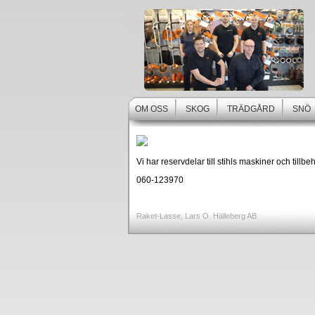
OM OSS
SKOG
TRÄDGÅRD
SNÖ
Vi har reservdelar till stihls maskiner och tillbe
060-123970
Raket-Lasse, Lars O. Hälleberg AB