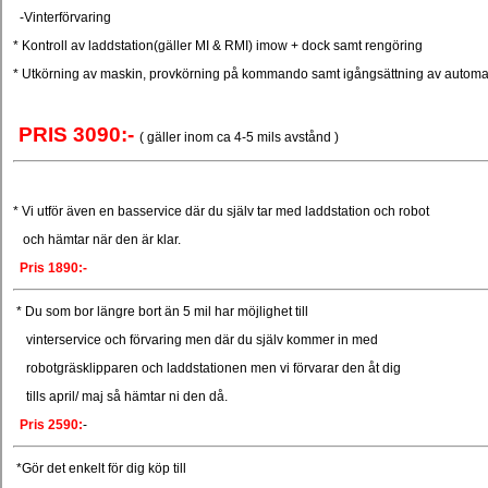
-Vinterförvaring
* Kontroll av laddstation(gäller MI & RMI) imow + dock samt rengöring
* Utkörning av maskin, provkörning på kommando samt igångsättning av automati
PRIS 3090:-
( gäller inom ca 4-5 mils avstånd )
* Vi utför även en basservice där du själv tar med laddstation och robot
och hämtar när den är klar.
Pris 1890:-
* Du som bor längre bort än 5 mil har möjlighet till
vinterservice och förvaring men där du själv kommer in med
robotgräsklipparen och laddstationen men vi förvarar den åt dig
tills april/ maj så hämtar ni den då.
Pris 25
90:
-
*Gör det enkelt för dig köp till